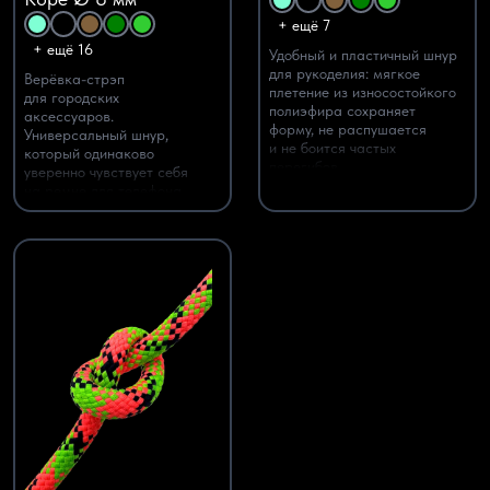
+ ещё 7
+ ещё 16
Удобный и пластичный шнур
для рукоделия: мягкое
Верёвка-стрэп
плетение из износостойкого
для городских
полиэфира сохраняет
аксессуаров.
форму, не распушается
Универсальный шнур,
и не боится частых
который одинаково
перегибов.
уверенно чувствует себя
на ремне для телефона,
кросс-боди-сумке,
бутылочном слинге, поводке
для питомца или камере.