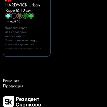
HARDWICK Urban
Rope Ø 10 мм
+ ещё 16
Верёвка-стрэп
для городских
аксессуаров.
Универсальный шнур,
который одинаково
уверенно чувствует себя
на ремне для телефона,
кросс-боди-сумке,
бутылочном слинге, поводке
для питомца или камере.
Решения
Продукция