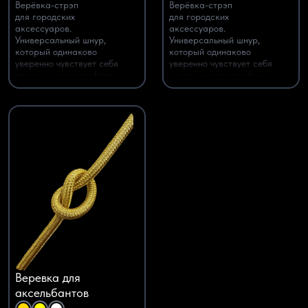
Верёвка-стрэп
Верёвка-стрэп
для городских
для городских
аксессуаров.
аксессуаров.
Универсальный шнур,
Универсальный шнур,
который одинаково
который одинаково
уверенно чувствует себя
уверенно чувствует себя
на ремне для телефона,
на ремне для телефона,
кросс-боди-сумке,
кросс-боди-сумке,
бутылочном слинге, поводке
бутылочном слинге, поводке
для питомца или камере.
для питомца или камере.
Веревка для
аксельбантов