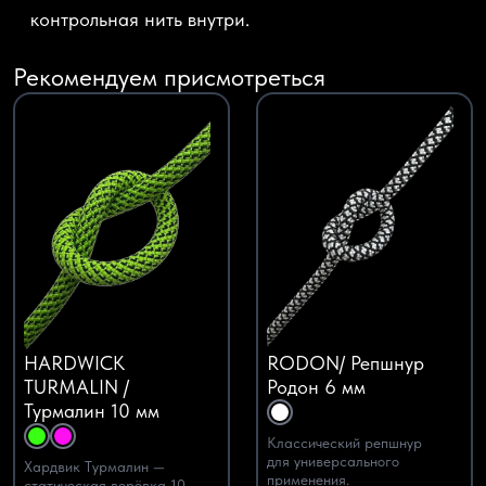
контрольная нить внутри.
Рекомендуем присмотреться
HARDWICK
RODON/ Репшнур
TURMALIN /
Родон 6 мм
Турмалин 10 мм
Классический репшнур
для универсального
Хардвик Турмалин —
применения.
статическая верёвка 10