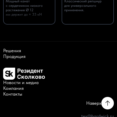
Мощный канат
Классический репшнур
с сердечником низкого
для универсального
растяжения Ø 12
применения.
мм держит до ≈ 33 кН
Решения
Продукция
Новости и медиа
Компания
Контакты
Наверх
tex@hardwick.ru