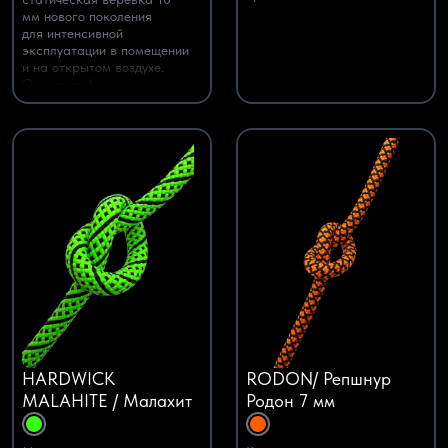
мм нового поколения
для интенсивной
эксплуатации в помещении
и на открытом воздухе.
Округлая форма,
предсказуемая работа
в устройствах и высокая
износостойкость делают
её выбором №1
для скалодромов, детских
парков и верёвочных
трасс.
HARDWICK
RODON/ Репшнур
MALAHITE / Малахит
Родон 7 мм