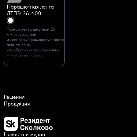
Парашютная лента
ЛТПЭ-26-600
Тканая лента шириной 26
мм изготовлена
из сверхвысокомолекулярного
полиэтилена,
что обеспечивает сочетание
минимального веса
и разрывной нагрузки
≥ 600
кгс
.
Решения
Продукция
Новости и медиа