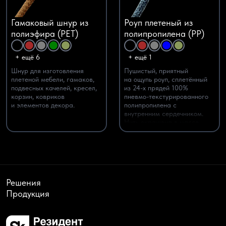
Гамаковый шнур из
Роуп плетеный из
полиэфира (PET)
полипропилена (PP)
+ ещё 6
+ ещё 1
Шнур для изготовления
Пушистый, приятный
плетеной мебели, гамаков,
на ощупь роуп, сплетённый
подвесных качелей, кресел,
из 24-х прядей 100%
корзин, ковриков
пневмо-текстурированного
и элементов декора.
полипропилена c
внутренним сердечником.
Нить окрашена в массе,
поэтому цвет остаётся
ярким на протяжении всего
срока службы, не линяет
и не требует
дополнительного
тонирования.
Решения
Продукция