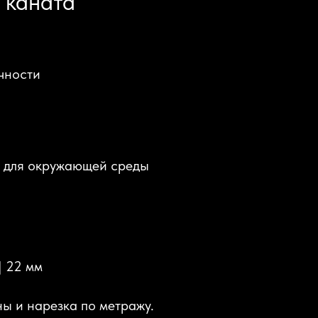
 каната
чности
й для окружающей среды
 | 22 мм
ы и нарезка по метражу.